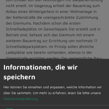
nicht erteilt. Im Gegenzug erhielt der Bauantrag zum
Anbau eines Wintergartens in einer Wohnanlage in
der Keltenstraße die uneingeschränkte Zustimmung
des Gremiums. Nachdem schon die ersten
Schnellladeplätze im Gewerbepark Ost erstellt und in
Betrieb sind, befasst sich das Gremium mit einem
weiteren Bauantrag zur Errichtung von nochmals 11
Schnellladeparkplätzen. Im Prinzip sollen ähnliche
Ladeplätze wie bereits vorhanden, ebenso in der
Glaserstraße errichtet werden. Der gemeindliche Bau-
und Umweltausschuss erteilte unter der
Informationen, die wir
Voraussetzung, dass der Stellplatzschlüssel für das
speichern
Grundstück eingehalten ist, die Zustimmung.
Beim Tagesordnungspunkt Widmung von öffentlichen
Hier können Sie einsehen und anpassen, welche Information wir
Straßen und Wegen wurden verschiedene
über Sie sammeln.
Um mehr zu erfahren, lesen Sie bitte unsere
Berichtigungen und Anpassungen des Straßen- und
Datenschutzerklärung
.
Wegeverzeichnisses vorgenommen. Die Änderungen
sind im Wesentlichen darin begründet, dass das