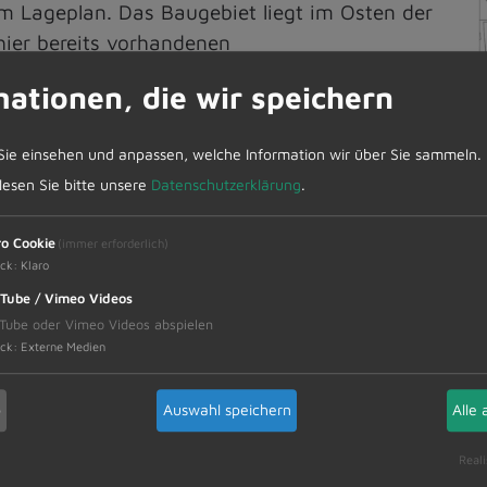
em Lageplan. Das Baugebiet liegt im Osten der
hier bereits vorhandenen
kleinflächig. Ziel ist die Schaffung der
mationen, die wir speichern
ntwicklung bedarfsgerechter
e bereits Anfragen vorliegen. Mit der Planung
Sie einsehen und anpassen, welche Information wir über Sie sammeln.
Strukturen der Gemeinde gestärkt und
 lesen Sie bitte unsere
Datenschutzerklärung
.
Ergänzend hat der Gemeinderat bei seiner
bauungsplanes mit Grünordnung „Gewerbepark
ro Cookie
(immer erforderlich)
ichen Bauvorschriften, der Begründung und
ck
:
Klaro
eschlossen. Zur Darlegung und Erörterung der
Tube / Vimeo Videos
ie frühzeitige Beteiligung der Öffentlichkeit
Tube oder Vimeo Videos abspielen
teiligung der Behörden und der sonstigen Träger öf
ck
:
Externe Medien
b
Auswahl speichern
Alle 
ften, Begründung und Umweltbericht des Bebauung
Reali
m Rathaus des Markt Dietmannsried, Rathausplatz 3