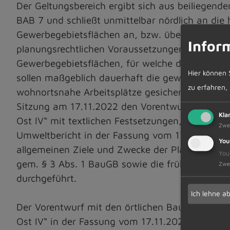
Der Geltungsbereich ergibt sich aus beiliegend
BAB 7 und schließt unmittelbar nördlich an die 
Gewerbegebietsflächen an, bzw. überlagert diese 
Infor
planungsrechtlichen Voraussetzungen für die E
Gewerbegebietsflächen, für welche der Gemeind
Hier können 
sollen maßgeblich dauerhaft die gewerblichen 
zu erfahren,
wohnortsnahe Arbeitsplätze gesichert werden. 
Sitzung am 17.11.2022 den Vorentwurf des Be
Kla
Ost IV“ mit textlichen Festsetzungen, den Örtl
Zwe
Umweltbericht in der Fassung vom 17.11.2022 b
You
allgemeinen Ziele und Zwecke der Planung wird d
You
gem. § 3 Abs. 1 BauGB sowie die frühzeitige Be
Zwe
durchgeführt.
Ich lehne a
Der Vorentwurf mit den örtlichen Bauvorschri
Ost IV“ in der Fassung vom 17.11.2022 liegt i