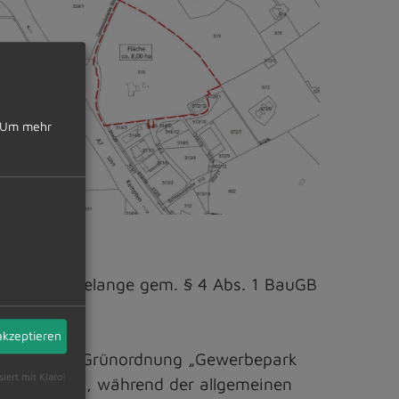
Um mehr
fentlicher Belange gem. § 4 Abs. 1 BauGB
akzeptieren
splanes mit Grünordnung „Gewerbepark
siert mit Klaro!
, Zimmer 27, während der allgemeinen