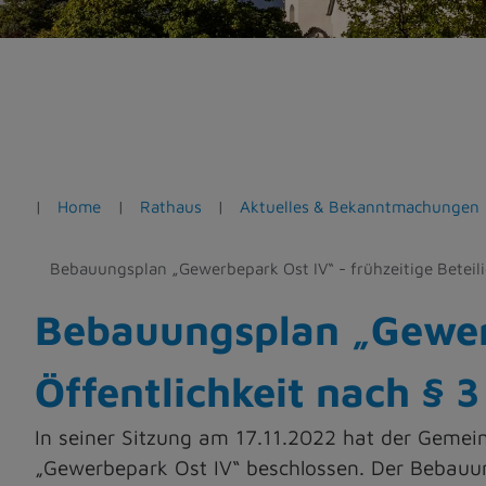
e
n
Home
Rathaus
Aktuelles & Bekanntmachungen
Bebauungsplan „Gewerbepark Ost IV“ - frühzeitige Beteil
Bebauungsplan „Gewerb
Öffentlichkeit nach § 
In seiner Sitzung am 17.11.2022 hat der Gemei
„Gewerbepark Ost IV“ beschlossen. Der Bebauun