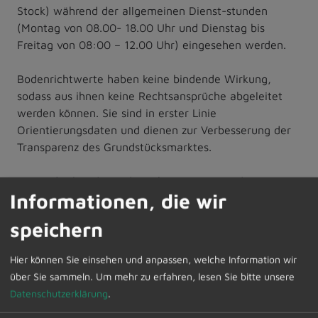
Stock) während der allgemeinen Dienst-stunden
(Montag von 08.00- 18.00 Uhr und Dienstag bis
Freitag von 08:00 – 12.00 Uhr) eingesehen werden.
Bodenrichtwerte haben keine bindende Wirkung,
sodass aus ihnen keine Rechtsansprüche abgeleitet
werden können. Sie sind in erster Linie
Orientierungsdaten und dienen zur Verbesserung der
Transparenz des Grundstücksmarktes.
Auskunft über die Bodenrichtwerte erteilt die
Informationen, die wir
Geschäftsstelle des Gutachterausschusses beim
Landratsamt Oberallgäu in Sonthofen, Oberallgäuer
speichern
Platz 2, Zimmer-Nr. 2.22 (ehem. Spar-
kassengebäude), Tel. Nr. 08321-612471, -612473 oder
Hier können Sie einsehen und anpassen, welche Information wir
-612489.
über Sie sammeln.
Um mehr zu erfahren, lesen Sie bitte unsere
Datenschutzerklärung
.
Schriftliche Bodenrichtwertauskünfte können im
Bodenrichtwertinformationssystem „BORIS-Bayern“