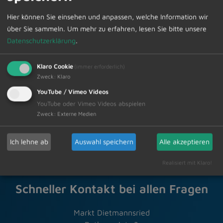
Sprechstunde können Sie im Sekretariat unter Telefon
Hier können Sie einsehen und anpassen, welche Information wir
08374/58200 vornehmen.
über Sie sammeln.
Um mehr zu erfahren, lesen Sie bitte unsere
Datenschutzerklärung
.
Klaro Cookie
(immer erforderlich)
Zur Übersicht
Zweck
:
Klaro
YouTube / Vimeo Videos
YouTube oder Vimeo Videos abspielen
11.10.2024
Amtliche Bekanntmachungen
Zweck
:
Externe Medien
Ich lehne ab
Auswahl speichern
Alle akzeptieren
Realisiert mit Klaro!
Schneller Kontakt bei allen Fragen
Markt Dietmannsried