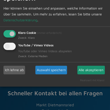
Sprechstunde können Sie im Sekretariat unter Telefon
Hier können Sie einsehen und anpassen, welche Information wir
08374/58200 vornehmen.
über Sie sammeln.
Um mehr zu erfahren, lesen Sie bitte unsere
Datenschutzerklärung
.
Klaro Cookie
(immer erforderlich)
Zur Übersicht
Zweck
:
Klaro
YouTube / Vimeo Videos
YouTube oder Vimeo Videos abspielen
26.07.2024
Amtliche Bekanntmachungen
Zweck
:
Externe Medien
Ich lehne ab
Auswahl speichern
Alle akzeptieren
Realisiert mit Klaro!
Schneller Kontakt bei allen Fragen
Markt Dietmannsried