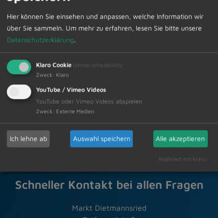
Sprechstunde können Sie im Sekretariat unter Telefon
Hier können Sie einsehen und anpassen, welche Information wir
08374/58200 vornehmen.
über Sie sammeln.
Um mehr zu erfahren, lesen Sie bitte unsere
Datenschutzerklärung
.
Klaro Cookie
(immer erforderlich)
Zur Übersicht
Zweck
:
Klaro
YouTube / Vimeo Videos
YouTube oder Vimeo Videos abspielen
04.10.2024
Amtliche Bekanntmachungen
Zweck
:
Externe Medien
Ich lehne ab
Auswahl speichern
Alle akzeptieren
Realisiert mit Klaro!
Schneller Kontakt bei allen Fragen
Markt Dietmannsried