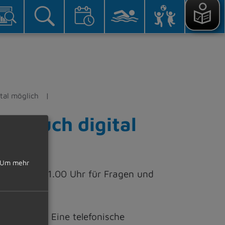
tal möglich
 – auch digital
Um mehr
00 Uhr – 11.00 Uhr für Fragen und
eschränkt. Eine telefonische