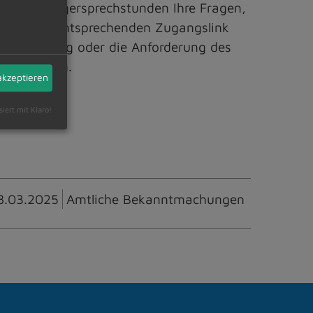
en der Bürgersprechstunden Ihre Fragen,
eten. Den entsprechenden Zugangslink
vereinbarung oder die Anforderung des
0 vornehmen.
akzeptieren
siert mit Klaro!
8.03.2025
Amtliche Bekanntmachungen