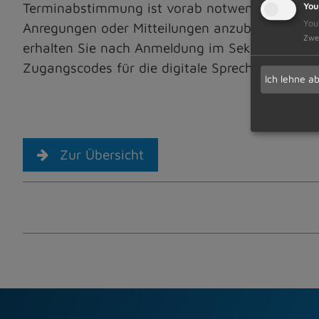
Terminabstimmung ist vorab notwendig. Ebenso 
You
You
Anregungen oder Mitteilungen anzubringen und 
Zwe
erhalten Sie nach Anmeldung im Sekretariat per
Zugangscodes für die digitale Sprechstunde kö
Ich lehne a
Zur Übersicht