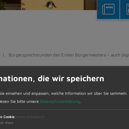
Bürgersprechstunden des Ersten Bürgermeisters – auch digi
es Ersten Bürgermeisters
mationen, die wir speichern
Sie einsehen und anpassen, welche Information wir über Sie sammeln.
erner Endres am Mittwoch, 02. April 2025 von 10.
 lesen Sie bitte unsere
Datenschutzerklärung
.
ro Cookie
(immer erforderlich)
ck
:
Klaro
er Mitteilungen und sind auf maximal 15 Minuten b