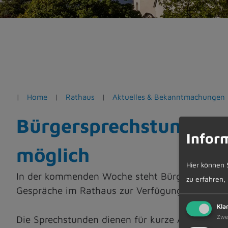
e
n
Home
Rathaus
Aktuelles & Bekanntmachungen
Bürgersprechstunden d
Infor
möglich
Hier können 
In der kommenden Woche steht Bürgermeister W
zu erfahren,
Gespräche im Rathaus zur Verfügung.
Kla
Zwe
Die Sprechstunden dienen für kurze Anfragen od