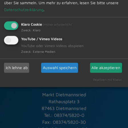
über Sie sammeln.
Um mehr zu erfahren, lesen Sie bitte unsere
Datenschutzerklärung
.
Zur Übersicht
Klaro Cookie
(immer erforderlich)
Zweck
:
Klaro
12.07.2024
YouTube / Vimeo Videos
YouTube oder Vimeo Videos abspielen
Zweck
:
Externe Medien
Ich lehne ab
Auswahl speichern
Alle akzeptieren
Schneller Kontakt bei allen Fragen
Realisiert mit Klaro!
Markt Dietmannsried
Rathausplatz 3
87463 Dietmannsried
Tel.: 08374/5820-0
Fax: 08374/5820-30