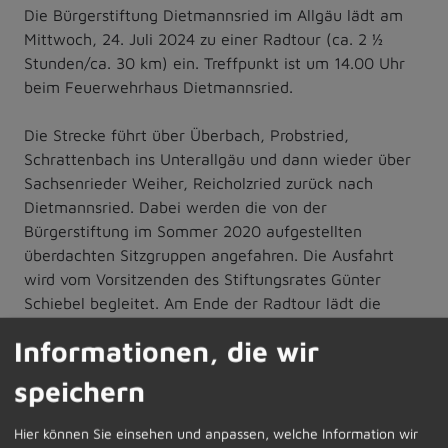
Die Bürgerstiftung Dietmannsried im Allgäu lädt am
Mittwoch, 24. Juli 2024 zu einer Radtour (ca. 2 ½
Stunden/ca. 30 km) ein. Treffpunkt ist um 14.00 Uhr
beim Feuerwehrhaus Dietmannsried.
Die Strecke führt über Überbach, Probstried,
Schrattenbach ins Unterallgäu und dann wieder über
Sachsenrieder Weiher, Reicholzried zurück nach
Dietmannsried. Dabei werden die von der
Bürgerstiftung im Sommer 2020 aufgestellten
überdachten Sitzgruppen angefahren. Die Ausfahrt
wird vom Vorsitzenden des Stiftungsrates Günter
Schiebel begleitet. Am Ende der Radtour lädt die
Stiftung zu einer Brotzeit ein.
Informationen, die wir
Gerne nehmen wir Ihre Anmeldung im Sekretariat des
speichern
Rathauses, Frau Sonja Markmiller oder Frau Sabine
Müller, Telefon 08374/5820-10 oder 08374/5820-12
Hier können Sie einsehen und anpassen, welche Information wir
bis zum Montag, 22. Juli 2024, 16.00 Uhr entgegen.