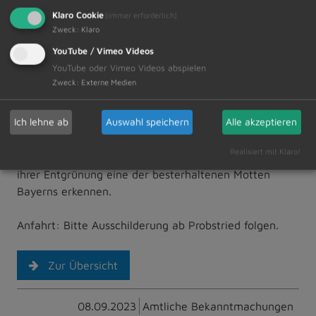
Klaro Cookie
(immer erforderlich)
Motten repräsentieren einen speziellen Burgentyp, der
Zweck
:
Klaro
im 11. Jahrhundert aus Nordwesteuropa über die
YouTube / Vimeo Videos
Innovationsroute des Rheins zuerst ins Rheinland
YouTube oder Vimeo Videos abspielen
vermittelt wurde und im frühen 12. Jahrhundert auch
Zweck
:
Externe Medien
Bayern erreichte. Von der 620 m südlich der Kirche
von Probstried gelege nen Burg verbleiben inm itten
Ich lehne ab
Auswahl speichern
Alle akzeptieren
einer bewaldeten Fläche lediglich Bodenspuren. Sie
verweisen auf eine Erdhügelburg bzw. eine Motte.
Realisiert mit Klaro!
Zuvor komplett im Dickicht verborgen, lassen sie nach
ihrer Entgrünung eine der besterhaltenen Motten
Bayerns erkennen.
Anfahrt: Bitte Ausschilderung ab Probstried folgen.
Zur Übersicht
08.09.2023
Amtliche Bekanntmachungen