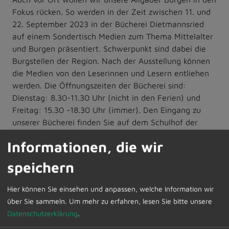
Fokus rücken. So werden in der Zeit zwischen 11. und
22. September 2023 in der Bücherei Dietmannsried
auf einem Sondertisch Medien zum Thema Mittelalter
und Burgen präsentiert. Schwerpunkt sind dabei die
Burgstellen der Region. Nach der Ausstellung können
die Medien von den Leserinnen und Lesern entliehen
werden. Die Öffnungszeiten der Bücherei sind:
Dienstag: 8.30-11.30 Uhr (nicht in den Ferien) und
Freitag: 15.30 -18.30 Uhr (immer). Den Eingang zu
unserer Bücherei finden Sie auf dem Schulhof der
Grundschule und Mittelschule Dietmannsried.
Informationen, die wir
Im Gemeindegebiet Dietmannsried finden sich zwei
speichern
„Motten“.
Am 15. September ab 16 Uhr wird es an der
Motte Haslach eine Einweihungsfeier der Infotafel
Hier können Sie einsehen und anpassen, welche Information wir
mit einem Vortrag des europaweit bekannten
über Sie sammeln.
Um mehr zu erfahren, lesen Sie bitte unsere
Burgenforschers Dr. Joachim Zeune über Motten
Datenschutzerklärung
.
geben. Hierzu laden wir Sie ganz herzlich ein.