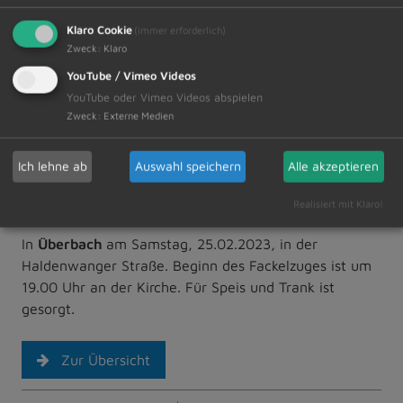
In
Schrattenbach
am Samstag, 25.02.2023 auf der
Klaro Cookie
(immer erforderlich)
Fläche zwischen Schrattenbach und Naiers; Beginn
Zweck
:
Klaro
des Fackelzuges ist um 19.00 Uhr beim "Gasthaus
YouTube / Vimeo Videos
Hirsch".
YouTube oder Vimeo Videos abspielen
Zweck
:
Externe Medien
Für Speis und Trank ist gesorgt. Funkenmaterial wird
ebenso bereits ab 24.02. gesammelt. Die musikalische
Ich lehne ab
Auswahl speichern
Alle akzeptieren
Umrahmung erfolgt durch die Musikkapelle
Schrattenbach.
Realisiert mit Klaro!
In
Überbach
am Samstag, 25.02.2023, in der
Haldenwanger Straße. Beginn des Fackelzuges ist um
19.00 Uhr an der Kirche. Für Speis und Trank ist
gesorgt.
Zur Übersicht