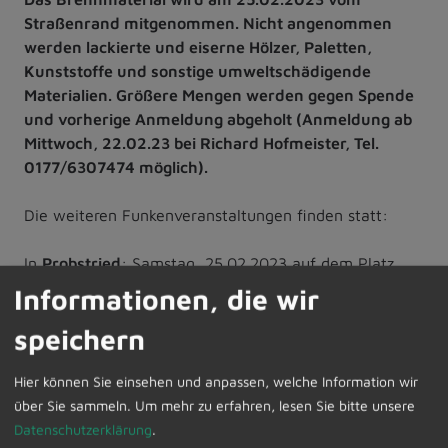
Straßenrand mitgenommen. Nicht angenommen
werden lackierte und eiserne Hölzer, Paletten,
Kunststoffe und sonstige umweltschädigende
Materialien. Größere Mengen werden gegen Spende
und vorherige Anmeldung abgeholt (Anmeldung ab
Mittwoch, 22.02.23 bei Richard Hofmeister, Tel.
0177/6307474 möglich).
Die weiteren Funkenveranstaltungen finden statt:
In
Probstried
: Samstag, 25.02.2023 auf dem Platz
beim Anwesen „Schöllhorn“ in Haslach. Beginn des
Informationen, die wir
Fackelzuges ist um 17:30 Uhr am Kindergarten
speichern
Probstried. Für Speis und Trank ist gesorgt. Für das
Funkenfeuer werden ab 24.02. Äste, Gestrüpp, Daas
Hier können Sie einsehen und anpassen, welche Information wir
und Holz (kein lackiertes bzw. mit Nägeln bestücktes)
über Sie sammeln.
Um mehr zu erfahren, lesen Sie bitte unsere
eingesammelt. Die musikalische Umrahmung erfolgt
Datenschutzerklärung
.
durch die Musikkapelle Probstried.