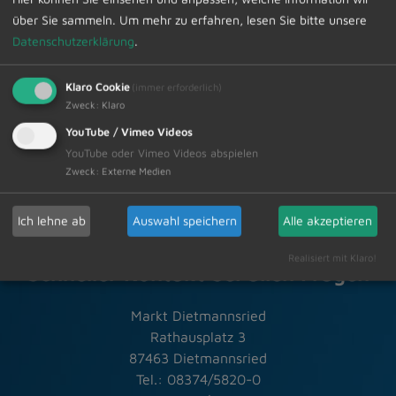
über Sie sammeln.
Um mehr zu erfahren, lesen Sie bitte unsere
Datenschutzerklärung
.
Zur Übersicht
Klaro Cookie
(immer erforderlich)
Zweck
:
Klaro
21.06.2024
Amtliche Bekanntmachungen
YouTube / Vimeo Videos
YouTube oder Vimeo Videos abspielen
Zweck
:
Externe Medien
Ich lehne ab
Auswahl speichern
Alle akzeptieren
Realisiert mit Klaro!
Schneller Kontakt bei allen Fragen
Markt Dietmannsried
Rathausplatz 3
87463 Dietmannsried
Tel.: 08374/5820-0