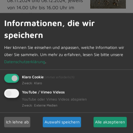
08.11.2024 und 06.12.2024, jeweils
von 14.00 Uhr bis 16.00 Uhr im
Jugendtreff „Upstairs“.
Informationen, die wir
Herbstfereinbetreuung
speichern
Vom 28.10. bis zum 31.10.2024 findet von 7.30 Uhr bis
16.00 Uhr die Ferienbetreuung statt. Anmeldung bis
Hier können Sie einsehen und anpassen, welche Information wir
29.09.2024 ausschließlich unter:
über Sie sammeln.
Um mehr zu erfahren, lesen Sie bitte unsere
www.unser-ferienprogramm.de/dietmannsried
.
Datenschutzerklärung
.
Eine Buchung einzelner Tage ist nicht möglich.
Klaro Cookie
(immer erforderlich)
Zweck
:
Klaro
YouTube / Vimeo Videos
YouTube oder Vimeo Videos abspielen
Zweck
:
Externe Medien
Zur Übersicht
Ich lehne ab
Auswahl speichern
Alle akzeptieren