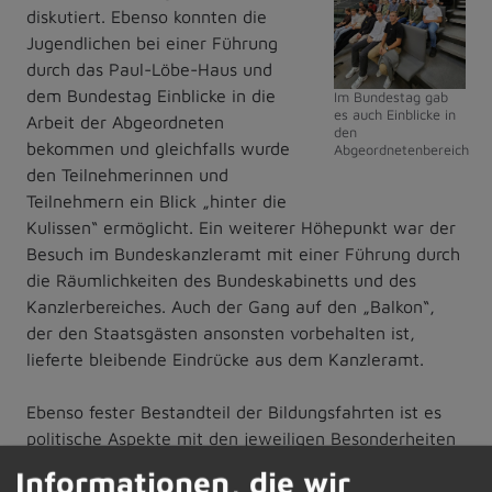
diskutiert. Ebenso konnten die
Dietmannsried
Jugendlichen bei einer Führung
durch das Paul-Löbe-Haus und
dem Bundestag Einblicke in die
Im Bundestag gab
es auch Einblicke in
Arbeit der Abgeordneten
den
bekommen und gleichfalls wurde
Abgeordnetenbereich
den Teilnehmerinnen und
Teilnehmern ein Blick „hinter die
Kulissen“ ermöglicht. Ein weiterer Höhepunkt war der
Besuch im Bundeskanzleramt mit einer Führung durch
die Räumlichkeiten des Bundeskabinetts und des
Kanzlerbereiches. Auch der Gang auf den „Balkon“,
der den Staatsgästen ansonsten vorbehalten ist,
lieferte bleibende Eindrücke aus dem Kanzleramt.
Ebenso fester Bestandteil der Bildungsfahrten ist es
politische Aspekte mit den jeweiligen Besonderheiten
der Stadt zu verbinden. Deshalb begaben sich die
Informationen, die wir
Jugendlichen auch in diesem Jahr wieder auf