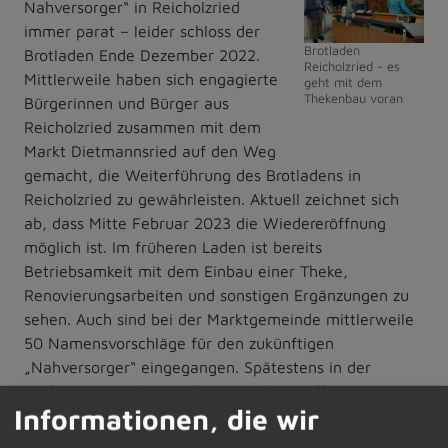
Nahversorger“ in Reicholzried
immer parat – leider schloss der
Brotladen
Brotladen Ende Dezember 2022.
Reicholzried - es
Mittlerweile haben sich engagierte
geht mit dem
Thekenbau voran
Bürgerinnen und Bürger aus
Reicholzried zusammen mit dem
Markt Dietmannsried auf den Weg
gemacht, die Weiterführung des Brotladens in
Reicholzried zu gewährleisten. Aktuell zeichnet sich
ab, dass Mitte Februar 2023 die Wiedereröffnung
möglich ist. Im früheren Laden ist bereits
Betriebsamkeit mit dem Einbau einer Theke,
Renovierungsarbeiten und sonstigen Ergänzungen zu
sehen. Auch sind bei der Marktgemeinde mittlerweile
50 Namensvorschläge für den zukünftigen
„Nahversorger“ eingegangen. Spätestens in der
nächsten Ausgabe möchten wir den Eröffnungstermin
Informationen, die wir
bekanntgeben. Schon heute wollen wir Sie dazu
einladen, das Angebot in Reicholzried zu nutzen, denn