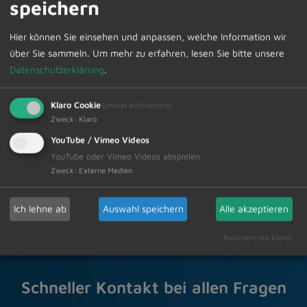
speichern
unsere regionalen Bäcker stehen für meisterliches
Handwerk sowie Leidenschaft und bieten daher einen
Hier können Sie einsehen und anpassen, welche Information wir
hohen Wert an Regionalität und Nachhaltigkeit. Nur
über Sie sammeln.
Um mehr zu erfahren, lesen Sie bitte unsere
durch das Nutzen dieses ortsnahen Angebotes wird es
Datenschutzerklärung
.
langfristig möglich sein, den „Nahversorger“ in
Reicholzried auch in Zukunft parat zu haben.
Klaro Cookie
(immer erforderlich)
Zweck
:
Klaro
Zur Übersicht
YouTube / Vimeo Videos
YouTube oder Vimeo Videos abspielen
03.02.2023
Amtliche Bekanntmachungen
Zweck
:
Externe Medien
Ich lehne ab
Auswahl speichern
Alle akzeptieren
Realisiert mit Klaro!
Schneller Kontakt bei allen Fragen