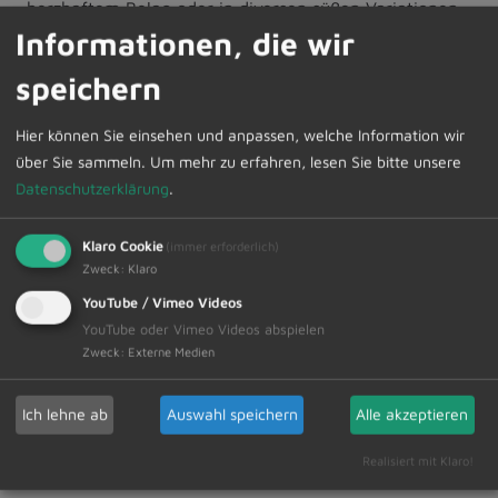
herzhaftem Belag oder in diversen süßen Variationen
sowie „Hot-Dogs“.
Informationen, die wir
speichern
Am Carry-le-Rouet-Platz ist für unsere kleinen Gäste
wieder ein Kinder-Karussell vorhanden.
Hier können Sie einsehen und anpassen, welche Information wir
über Sie sammeln.
Um mehr zu erfahren, lesen Sie bitte unsere
Wir freuen uns auf zahlreiche Besucher und wünschen
Datenschutzerklärung
.
Ihnen allen einen angenehmen Aufenthalt.
Klaro Cookie
(Programmänderungen vorbehalten)
(immer erforderlich)
Zweck
:
Klaro
YouTube / Vimeo Videos
YouTube oder Vimeo Videos abspielen
Zweck
:
Externe Medien
Zur Übersicht
Ich lehne ab
Auswahl speichern
Alle akzeptieren
15.03.2024
Amtliche Bekanntmachungen
Realisiert mit Klaro!