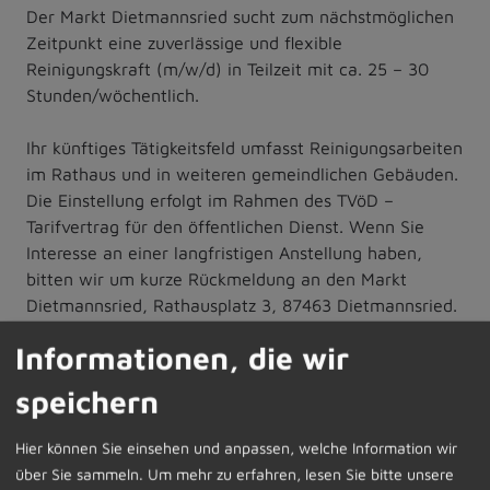
Der Markt Dietmannsried sucht zum nächstmöglichen
Zeitpunkt eine zuverlässige und flexible
Reinigungskraft (m/w/d) in Teilzeit mit ca. 25 – 30
Stunden/wöchentlich.
Ihr künftiges Tätigkeitsfeld umfasst Reinigungsarbeiten
im Rathaus und in weiteren gemeindlichen Gebäuden.
Die Einstellung erfolgt im Rahmen des TVöD –
Tarifvertrag für den öffentlichen Dienst. Wenn Sie
Interesse an einer langfristigen Anstellung haben,
bitten wir um kurze Rückmeldung an den Markt
Dietmannsried, Rathausplatz 3, 87463 Dietmannsried.
Gerne können Sie Ihr Interesse auch per Mail an:
Informationen, die wir
sekretariat@dietmannsried.de senden. Für weitere
Informationen und Fragen steht Ihnen der
speichern
Personalleiter, Herr Christian Götsch, Tel.
08374/5820-41 gerne zur Verfügung.
Hier können Sie einsehen und anpassen, welche Information wir
über Sie sammeln.
Um mehr zu erfahren, lesen Sie bitte unsere