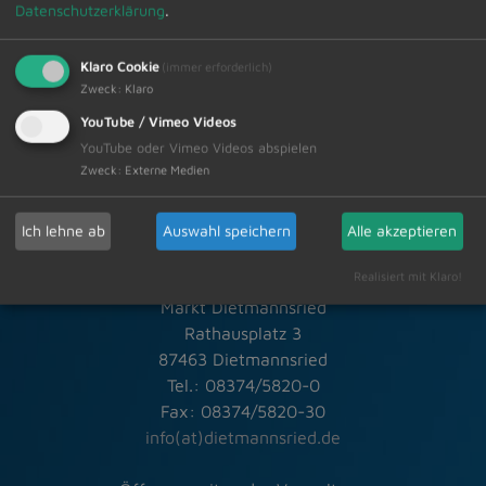
Zur Übersicht
Datenschutzerklärung
.
Klaro Cookie
(immer erforderlich)
28.03.2024
Amtliche Bekanntmachungen
Zweck
:
Klaro
YouTube / Vimeo Videos
YouTube oder Vimeo Videos abspielen
Zweck
:
Externe Medien
Ich lehne ab
Auswahl speichern
Alle akzeptieren
Schneller Kontakt bei allen Fragen
Realisiert mit Klaro!
Markt Dietmannsried
Rathausplatz 3
87463 Dietmannsried
Tel.: 08374/5820-0
Fax: 08374/5820-30
info(at)dietmannsried.de