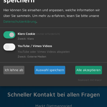
Hier können Sie einsehen und anpassen, welche Information wir
Die Abfuhrtermine können im Internet unter
über Sie sammeln.
Um mehr zu erfahren, lesen Sie bitte unsere
www.zak-kempten.de Aktuelles, Termine, Abfuhrpläne
Datenschutzerklärung
.
abgerufen werden.
Klaro Cookie
(immer erforderlich)
Zweck
:
Klaro
Zur Übersicht
YouTube / Vimeo Videos
YouTube oder Vimeo Videos abspielen
05.01.2024
Amtliche Bekanntmachungen
Zweck
:
Externe Medien
Ich lehne ab
Auswahl speichern
Alle akzeptieren
Realisiert mit Klaro!
Schneller Kontakt bei allen Fragen
Markt Dietmannsried