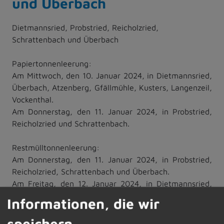
und Überbach
Dietmannsried, Probstried, Reicholzried,
Schrattenbach und Überbach
Papiertonnenleerung:
Am Mittwoch, den 10. Januar 2024, in Dietmannsried,
Überbach, Atzenberg, Gfällmühle, Kusters, Langenzeil,
Vockenthal.
Am Donnerstag, den 11. Januar 2024, in Probstried,
Reicholzried und Schrattenbach.
Restmülltonnenleerung:
Am Donnerstag, den 11. Januar 2024, in Probstried,
Reicholzried, Schrattenbach und Überbach.
Am Freitag, den 12. Januar 2024, in Dietmannsried,
Atzenberg, Gfällmühle, Kusters, Langenzeil,
Informationen, die wir
Vockenthal.
speichern