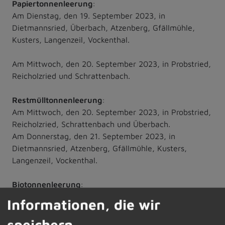
Papiertonnenleerung
:
Am Dienstag, den 19. September 2023, in
Dietmannsried, Überbach, Atzenberg, Gfällmühle,
Kusters, Langenzeil, Vockenthal.
Am Mittwoch, den 20. September 2023, in Probstried,
Reicholzried und Schrattenbach.
Restmülltonnenleerung
:
Am Mittwoch, den 20. September 2023, in Probstried,
Reicholzried, Schrattenbach und Überbach.
Am Donnerstag, den 21. September 2023, in
Dietmannsried, Atzenberg, Gfällmühle, Kusters,
Langenzeil, Vockenthal.
Biotonnenleerung
:
Am Mittwoch, den 20. September 2023, in Probstried,
Informationen, die wir
Reicholzried, Schrattenbach und Überbach.
Am Donnerstag, den 21. September 2023, in
speichern