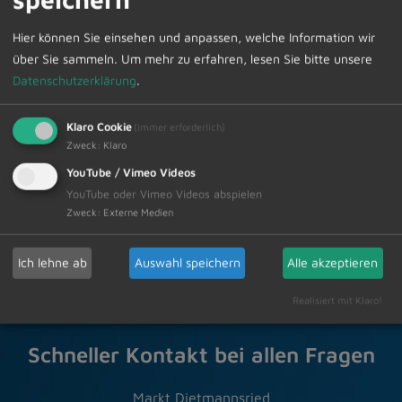
Dietmannsried, Atzenberg, Vockenthal, Kusters,
Gfällmühle, Langenzeil.
Hier können Sie einsehen und anpassen, welche Information wir
über Sie sammeln.
Um mehr zu erfahren, lesen Sie bitte unsere
Die Abfuhrtermine können im Internet unter
Datenschutzerklärung
.
www.zak-kempten.de
abgerufen werden.
Klaro Cookie
(immer erforderlich)
Zweck
:
Klaro
Zur Übersicht
YouTube / Vimeo Videos
YouTube oder Vimeo Videos abspielen
15.09.2023
Amtliche Bekanntmachungen
Zweck
:
Externe Medien
Ich lehne ab
Auswahl speichern
Alle akzeptieren
Realisiert mit Klaro!
Schneller Kontakt bei allen Fragen
Markt Dietmannsried