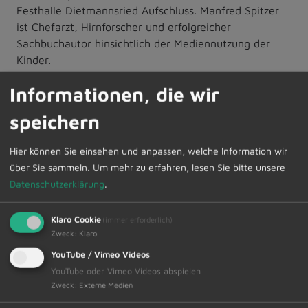
Festhalle Dietmannsried Aufschluss. Manfred Spitzer
ist Chefarzt, Hirnforscher und erfolgreicher
Sachbuchautor hinsichtlich der Mediennutzung der
Kinder.
Informationen, die wir
Der Eintritt zur Veranstaltung beträgt 11,00 €. Die
Tickets können im Vorverkauf ab sofort online unter
speichern
www.ticket-regional.de (dort den Ort eingeben) oder
unter einscannen des beigefügten QR-Code erworben
Hier können Sie einsehen und anpassen, welche Information wir
werden.
über Sie sammeln.
Um mehr zu erfahren, lesen Sie bitte unsere
Datenschutzerklärung
.
Klaro Cookie
(immer erforderlich)
Zweck
:
Klaro
YouTube / Vimeo Videos
Nutzen Sie die wohnortnahe Möglichkeit und
YouTube oder Vimeo Videos abspielen
Zweck
:
Externe Medien
informieren Sie sich.