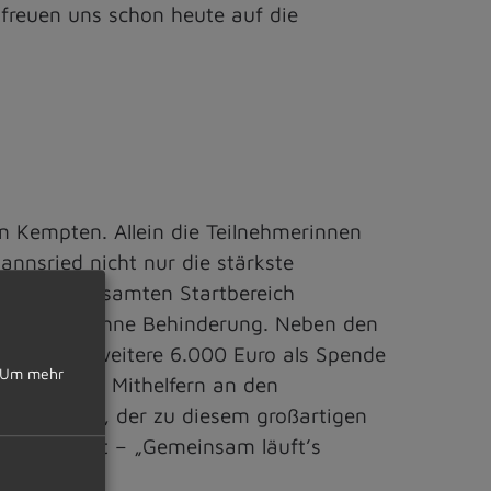
freuen uns schon heute auf die
n Kempten. Allein die Teilnehmerinnen
nnsried nicht nur die stärkste
elle den gesamten Startbereich
en mit und ohne Behinderung. Neben den
annsried weitere 6.000 Euro als Spende
Um mehr
satoren und Mithelfern an den
 Einzelnen, der zu diesem großartigen
s Zeug gelegt – „Gemeinsam läuft’s