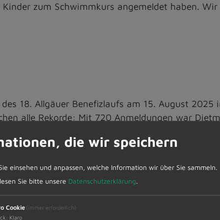
re Kinder zum Schwimmkurs angemeldet haben. Wir 
es 18. Allgäuer Benefizlaufs am 15. August 2025 i
hen alle Rekorde: Mit 720 Anmeldungen war Dietma
itlichen T-Shirts und der Beteiligung der Musikkap
mationen, die wir speichern
fizlauf wieder eine große Solidaraktion von Mensch
h das Sponsoring unserer Firmen und dem TSV Dietm
Sie einsehen und anpassen, welche Information wir über Sie sammeln.
mals bei allen Läuferinnen und Läufern, den Organi
 lesen Sie bitte unsere
Datenschutzerklärung
.
äften, der Musikkapelle, den Sponsoren und jedem
. Alle haben sich für einen guten Zweck kräftig in
ro Cookie
(immer erforderlich)
ck
:
Klaro