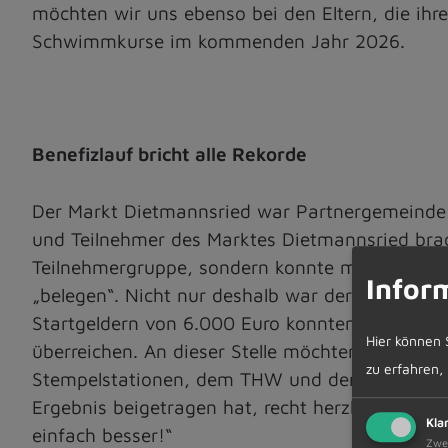
möchten wir uns ebenso bei den Eltern, die ih
Schwimmkurse im kommenden Jahr 2026.
Benefizlauf bricht alle Rekorde
Der Markt Dietmannsried war Partnergemeinde d
und Teilnehmer des Marktes Dietmannsried brac
Teilnehmergruppe, sondern konnte mit den einhe
Infor
„belegen“. Nicht nur deshalb war der 18. Bene
Startgeldern von 6.000 Euro konnten wir durc
Hier können 
überreichen. An dieser Stelle möchten wir noch
zu erfahren,
Stempelstationen, dem THW und den Rettungskr
Ergebnis beigetragen hat, recht herzlich danken
Kla
einfach besser!“
Zwe