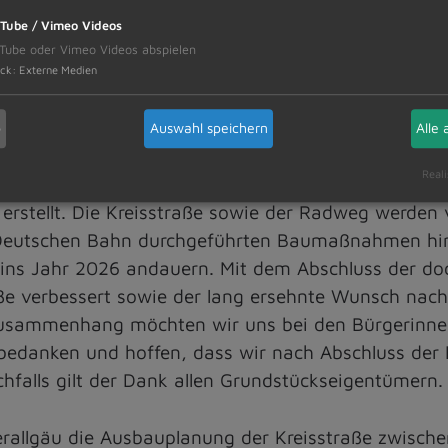
Tube / Vimeo Videos
Tube oder Vimeo Videos abspielen
ck
:
Externe Medien
nd OA 21
b
Auswahl speichern
Alle 
erallgäu wird derzeit an der Kreisstraße OA 19 zw
Reali
 auch die Kreisstraße erneuert und die beiden B
stellt. Die Kreisstraße sowie der Radweg werden v
 der Deutschen Bahn durchgeführten Baumaßnahmen hi
 ins Jahr 2026 andauern. Mit dem Abschluss der
traße verbessert sowie der lang ersehnte Wunsch n
 Zusammenhang möchten wir uns bei den Bürgerinne
s bedanken und hoffen, dass wir nach Abschluss d
chfalls gilt der Dank allen Grundstückseigentümern.
rallgäu die Ausbauplanung der Kreisstraße zwische