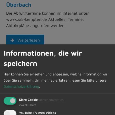
Überbach
Die Abfuhrtermine können im Internet unter
www.zak-kempten.de Aktuelles, Termine,
Abfuhrpläne abgerufen werden.
Weiterlesen
Informationen, die wir
19.12.2025
speichern
Informationen der Jugendpflege
Büro, Jugendtreff, Kidstreff, Veranstaltungen
Hier können Sie einsehen und anpassen, welche Information wir
über Sie sammeln.
Um mehr zu erfahren, lesen Sie bitte unsere
Datenschutzerklärung
.
Weiterlesen
Klaro Cookie
(immer erforderlich)
Zweck
:
Klaro
12.12.2025
Bürgersprechstunden des Ersten
YouTube / Vimeo Videos