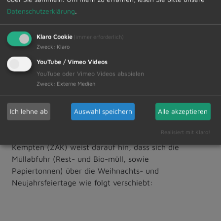
Datenschutzerklärung
.
Weiterlesen
Klaro Cookie
(immer erforderlich)
Zweck
:
Klaro
13.12.2024
YouTube / Vimeo Videos
Der ZAK informiert -
YouTube oder Vimeo Videos abspielen
Zweck
:
Externe Medien
Abfuhrverschiebung an den
Weihnachts- und
Ich lehne ab
Auswahl speichern
Alle akzeptieren
Neujahrfeiertagen
Realisiert mit Klaro!
Der Zweckverband für Abfallwirtschaft
Kempten (ZAK) weist darauf hin, dass sich die
Müllabfuhr (Rest- und Bio-müll, sowie
Papiertonnen) über die Weihnachts- und
Neujahrsfeiertage wie folgt verschiebt: