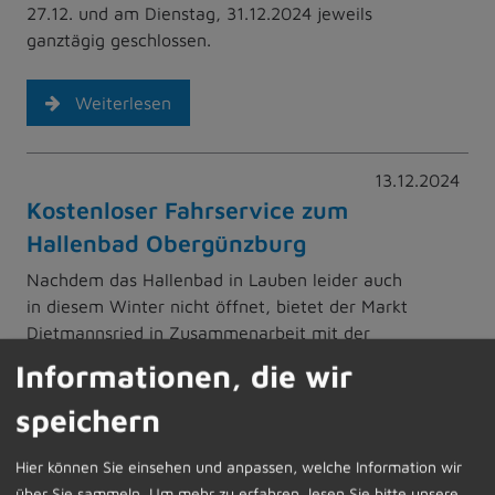
27.12. und am Dienstag, 31.12.2024 jeweils
ganztägig geschlossen.
Weiterlesen
13.12.2024
Kostenloser Fahrservice zum
Hallenbad Obergünzburg
Nachdem das Hallenbad in Lauben leider auch
in diesem Winter nicht öffnet, bietet der Markt
Dietmannsried in Zusammenarbeit mit der
Gemeinde Lauben zunächst versuchsweise
Informationen, die wir
einen kostenfreien Transfer zum Hallenbad nach
speichern
Obergünzburg an.
Der „Schwimm-Shuttle“ ist derzeit an folgenden
Hier können Sie einsehen und anpassen, welche Information wir
Tagen geplant:
über Sie sammeln.
Um mehr zu erfahren, lesen Sie bitte unsere