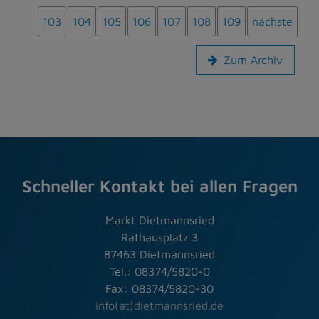
103
104
105
106
107
108
109
nächste
Zum Archiv
Schneller Kontakt bei allen Fragen
Markt Dietmannsried
Rathausplatz 3
87463 Dietmannsried
Tel.: 08374/5820-0
Fax: 08374/5820-30
info(at)dietmannsried.de