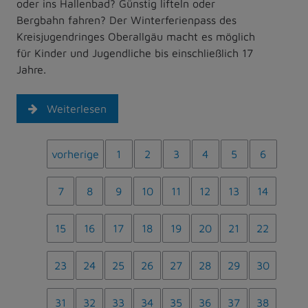
oder ins Hallenbad? Günstig lifteln oder
Bergbahn fahren? Der Winterferienpass des
Kreisjugendringes Oberallgäu macht es möglich
für Kinder und Jugendliche bis einschließlich 17
Jahre.
Weiterlesen
vorherige
1
2
3
4
5
6
7
8
9
10
11
12
13
14
15
16
17
18
19
20
21
22
23
24
25
26
27
28
29
30
31
32
33
34
35
36
37
38