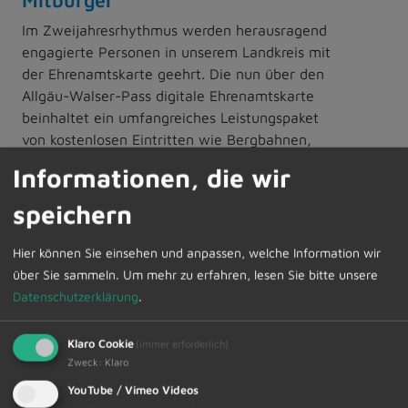
Im Zweijahresrhythmus werden herausragend
engagierte Personen in unserem Landkreis mit
der Ehrenamtskarte geehrt. Die nun über den
Allgäu-Walser-Pass digitale Ehrenamtskarte
beinhaltet ein umfangreiches Leistungspaket
von kostenlosen Eintritten wie Bergbahnen,
Schwimmbäder, Museen sowie der…
Informationen, die wir
speichern
Weiterlesen
Hier können Sie einsehen und anpassen, welche Information wir
über Sie sammeln.
Um mehr zu erfahren, lesen Sie bitte unsere
14.02.2025
Datenschutzerklärung
.
Abend für Ehepaare im Rahmen
der MarriageWeek - Einladung an
Klaro Cookie
(immer erforderlich)
alle Paare in die Festhalle
Zweck
:
Klaro
Dietmannsried
YouTube / Vimeo Videos