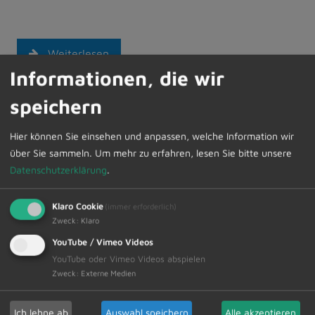
Weiterlesen
Informationen, die wir
speichern
11.07.2025
Bürgersprechstunden des Ersten
Hier können Sie einsehen und anpassen, welche Information wir
Bürgermeisters – auch digital
über Sie sammeln.
Um mehr zu erfahren, lesen Sie bitte unsere
möglich
Datenschutzerklärung
.
In der kommenden Woche steht Bürgermeister
Werner Endres am Montag, 14. Juli 2025 von
Klaro Cookie
(immer erforderlich)
16.30 Uhr - 18.00 Uhr für Fragen und
Zweck
:
Klaro
Gespräche im Rathaus zur…
YouTube / Vimeo Videos
YouTube oder Vimeo Videos abspielen
Zweck
:
Externe Medien
Weiterlesen
Ich lehne ab
Auswahl speichern
Alle akzeptieren