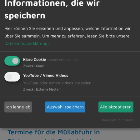
Informationen, die wir
speichern
20.12.2024
Der ZAK informiert -
Hier können Sie einsehen und anpassen, welche Information wir
Abfuhrverschiebung an den
über Sie sammeln.
Um mehr zu erfahren, lesen Sie bitte unsere
Weihnachts- und
Datenschutzerklärung
.
Neujahrfeiertagen
Klaro Cookie
(immer erforderlich)
Der Zweckverband für Abfallwirtschaft
Zweck
:
Klaro
Kempten (ZAK) weist darauf hin, dass sich die
YouTube / Vimeo Videos
Müllabfuhr (Rest- und Bio-müll, sowie
YouTube oder Vimeo Videos abspielen
Papiertonnen) über die…
Zweck
:
Externe Medien
Weiterlesen
Ich lehne ab
Auswahl speichern
Alle akzeptieren
Realisiert mit Klaro!
20.12.2024
Termine für die Müllabfuhr in