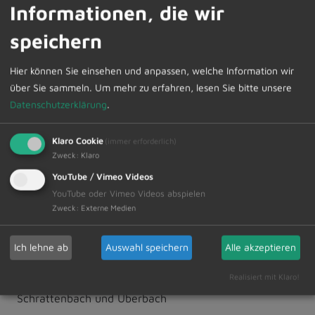
Am Dienstag, 11.03.2025, um 19:00 Uhr findet
Informationen, die wir
im Sitzungssaal des Rathauses Dietmannsried
speichern
eine Sitzung des Marktgemeinderates mit
folgender Tagesordnung statt.
Hier können Sie einsehen und anpassen, welche Information wir
über Sie sammeln.
Um mehr zu erfahren, lesen Sie bitte unsere
Datenschutzerklärung
.
Weiterlesen
Klaro Cookie
(immer erforderlich)
Zweck
:
Klaro
07.03.2025
YouTube / Vimeo Videos
Termine für die Müllabfuhr in
YouTube oder Vimeo Videos abspielen
Zweck
:
Externe Medien
Dietmannsried, Probstried,
Reicholzried, Schrattenbach und
Ich lehne ab
Auswahl speichern
Alle akzeptieren
Überbach
Realisiert mit Klaro!
Dietmannsried, Probstried, Reicholzried,
Schrattenbach und Überbach